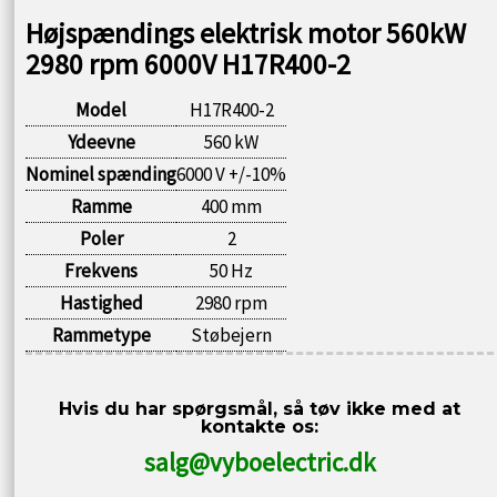
Højspændings elektrisk motor 560kW
2980 rpm 6000V H17R400-2
Model
H17R400-2
Ydeevne
560 kW
Nominel spænding
6000 V +/-10%
Ramme
400 mm
Poler
2
Frekvens
50 Hz
Hastighed
2980 rpm
Rammetype
Støbejern
Hvis du har spørgsmål, så tøv ikke med at
kontakte os:
salg@vyboelectric.dk