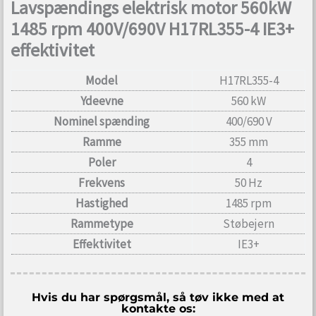
Lavspændings elektrisk motor 560kW
1485 rpm 400V/690V H17RL355-4 IE3+
effektivitet
Model
H17RL355-4
Ydeevne
560 kW
Nominel spænding
400/690 V
Ramme
355 mm
Poler
4
Frekvens
50 Hz
Hastighed
1485 rpm
Rammetype
Støbejern
Effektivitet
IE3+
Hvis du har spørgsmål, så tøv ikke med at
kontakte os: