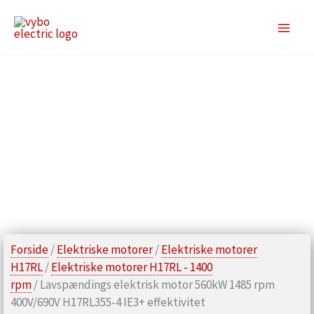
Gå
til
indholdet
Forside
/
Elektriske motorer
/
Elektriske motorer
H17RL
/
Elektriske motorer H17RL - 1400
rpm
/ Lavspændings elektrisk motor 560kW 1485 rpm
400V/690V H17RL355-4 IE3+ effektivitet