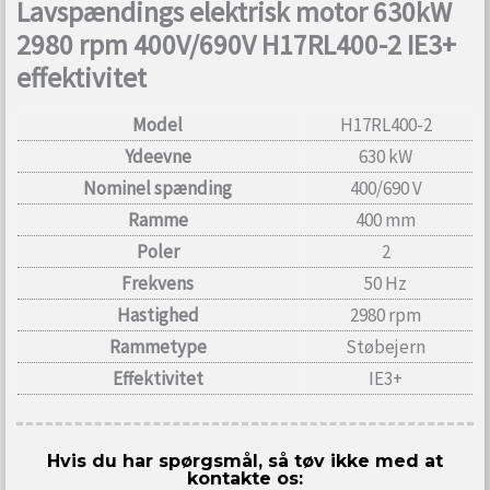
Lavspændings elektrisk motor 630kW
2980 rpm 400V/690V H17RL400-2 IE3+
effektivitet
Model
H17RL400-2
Ydeevne
630 kW
Nominel spænding
400/690 V
Ramme
400 mm
Poler
2
Frekvens
50 Hz
Hastighed
2980 rpm
Rammetype
Støbejern
Effektivitet
IE3+
Hvis du har spørgsmål, så tøv ikke med at
kontakte os: