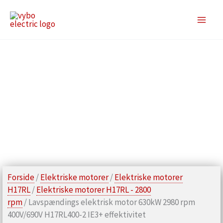
Gå
til
indholdet
Forside
/
Elektriske motorer
/
Elektriske motorer
H17RL
/
Elektriske motorer H17RL - 2800
rpm
/ Lavspændings elektrisk motor 630kW 2980 rpm
400V/690V H17RL400-2 IE3+ effektivitet