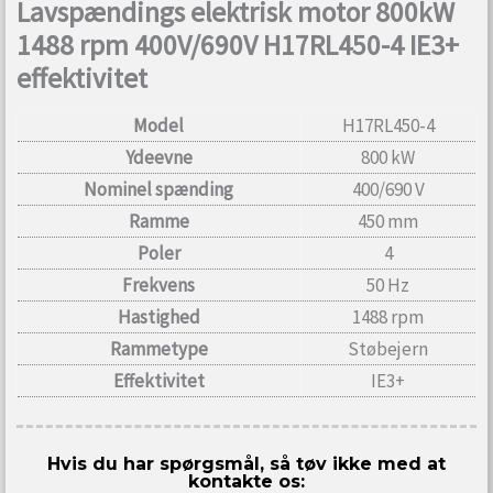
Lavspændings elektrisk motor 800kW
1488 rpm 400V/690V H17RL450-4 IE3+
effektivitet
Model
H17RL450-4
Ydeevne
800 kW
Nominel spænding
400/690 V
Ramme
450 mm
Poler
4
Frekvens
50 Hz
Hastighed
1488 rpm
Rammetype
Støbejern
Effektivitet
IE3+
Hvis du har spørgsmål, så tøv ikke med at
kontakte os: