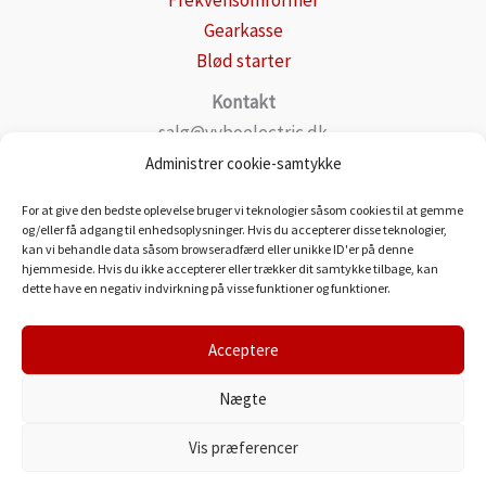
Frekvensomformer
Gearkasse
Blød starter
Kontakt
salg@vyboelectric.dk
+49 15123569470
Administrer cookie-samtykke
Generelle forretningsbetingelser
For at give den bedste oplevelse bruger vi teknologier såsom cookies til at gemme
Fortrolighedspolitik
og/eller få adgang til enhedsoplysninger. Hvis du accepterer disse teknologier,
kan vi behandle data såsom browseradfærd eller unikke ID'er på denne
Transportere
hjemmeside. Hvis du ikke accepterer eller trækker dit samtykke tilbage, kan
Kontakt
dette have en negativ indvirkning på visse funktioner og funktioner.
Acceptere
Nægte
VYBO Electric Danmark
Vis præferencer