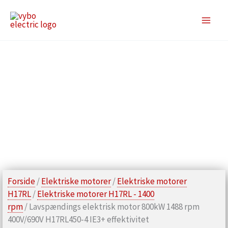
Gå
til
indholdet
Forside
/
Elektriske motorer
/
Elektriske motorer
H17RL
/
Elektriske motorer H17RL - 1400
rpm
/ Lavspændings elektrisk motor 800kW 1488 rpm
400V/690V H17RL450-4 IE3+ effektivitet