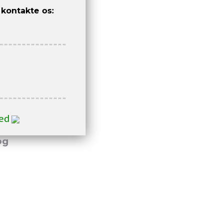
 kontakte os:
ted
og