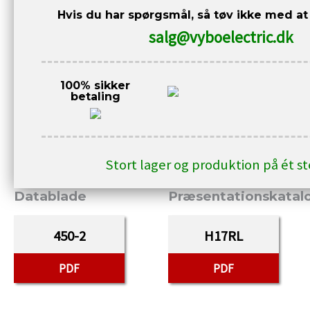
Hvis du har spørgsmål, så tøv ikke med at
salg@vyboelectric.dk
100% sikker
betaling
Stort lager og produktion på ét s
Datablade
Præsentationskatal
450-2
H17RL
PDF
PDF