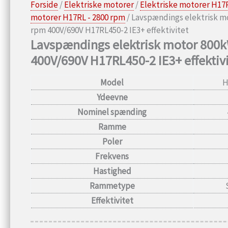
Forside
/
Elektriske motorer
/
Elektriske motorer H17
motorer H17RL - 2800 rpm
/ Lavspændings elektrisk m
rpm 400V/690V H17RL450-2 IE3+ effektivitet
Lavspændings elektrisk motor 800
400V/690V H17RL450-2 IE3+ effektivi
Model
H
Ydeevne
Nominel spænding
Ramme
Poler
Frekvens
Hastighed
Rammetype
Effektivitet