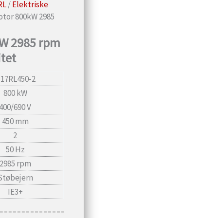
RL
/
Elektriske
otor 800kW 2985
kW 2985 rpm
tet
17RL450-2
800 kW
400/690 V
450 mm
2
50 Hz
2985 rpm
Støbejern
IE3+