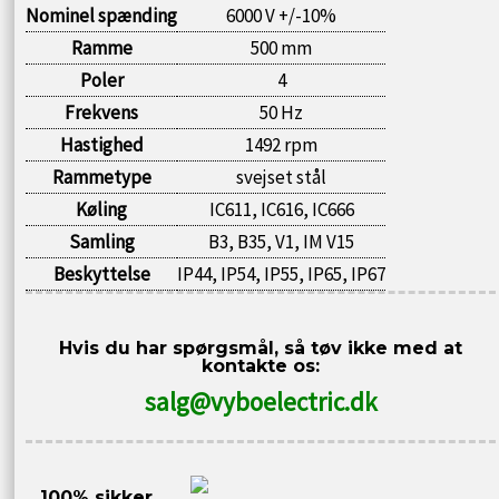
Nominel spænding
6000 V +/-10%
Ramme
500 mm
Poler
4
Frekvens
50 Hz
Hastighed
1492 rpm
Rammetype
svejset stål
Køling
IC611, IC616, IC666
Samling
B3, B35, V1, IM V15
Beskyttelse
IP44, IP54, IP55, IP65, IP67
Hvis du har spørgsmål, så tøv ikke med at
kontakte os:
salg@vyboelectric.dk
100% sikker