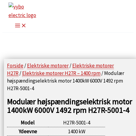
Gå
til
indholdet
Forside
/
Elektriske motorer
/
Elektriske motorer
H27R
/
Elektriske motorer H27R – 1400 rpm
/ Modulær
højspændingselektrisk motor 1400kW 6000V 1492 rpm
H27R-5001-4
Modulær højspændingselektrisk motor
1400kW 6000V 1492 rpm H27R-5001-4
Model
H27R-5001-4
Ydeevne
1400 kW