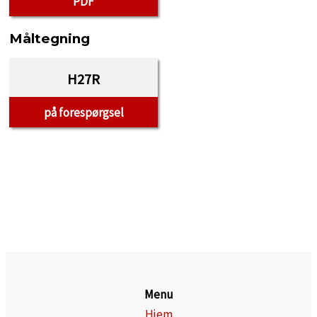
PDF
Måltegning
H27R
på forespørgsel
Menu
Hjem