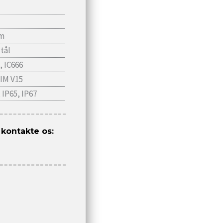
pm
stål
, IC666
 IM V15
, IP65, IP67
 kontakte os: