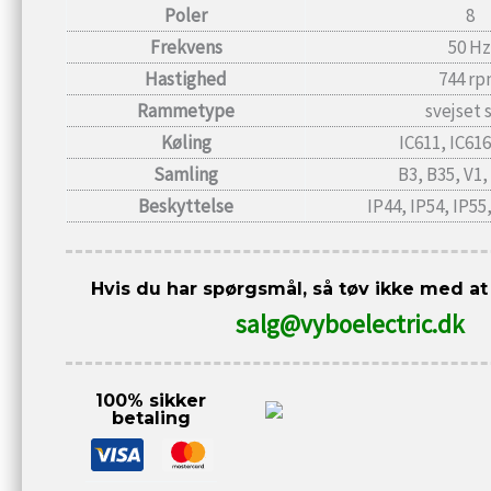
Poler
8
Frekvens
50 Hz
Hastighed
744 r
Rammetype
svejset 
Køling
IC611, IC616
Samling
B3, B35, V1,
Beskyttelse
IP44, IP54, IP55
Hvis du har spørgsmål, så tøv ikke med at
salg@vyboelectric.dk
100% sikker
betaling