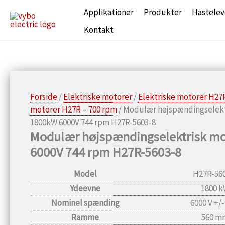
Gå
Applikationer
Produkter
Hastelev
til
Kontakt
indholdet
Forside
/
Elektriske motorer
/
Elektriske motorer H27
motorer H27R – 700 rpm
/ Modulær højspændingselekt
1800kW 6000V 744 rpm H27R-5603-8
Modulær højspændingselektrisk m
6000V 744 rpm H27R-5603-8
Model
H27R-56
Ydeevne
1800 
Nominel spænding
6000 V +/
Ramme
560 m