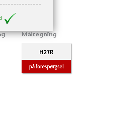
ed
og
Måltegning
H27R
på forespørgsel