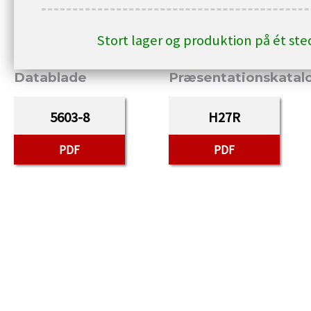
Stort lager og produktion på ét st
Datablade
Præsentationskatal
5603-8
H27R
PDF
PDF