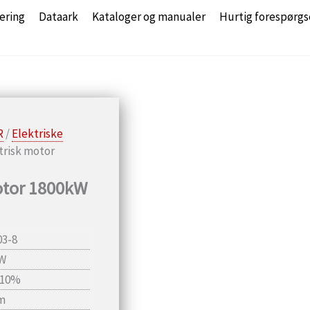
ering
Dataark
Kataloger og manualer
Hurtig forespørgs
R
/
Elektriske
risk motor
otor 1800kW
03-8
kW
-10%
m