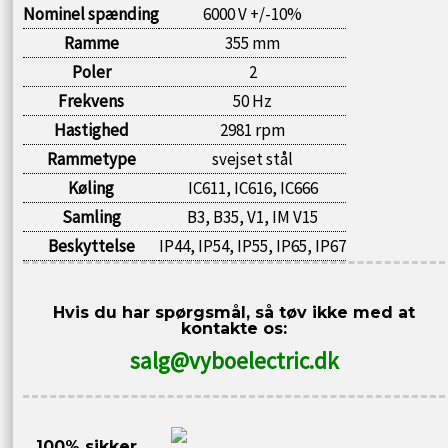
Nominel spænding
6000 V +/-10%
Ramme
355 mm
Poler
2
Frekvens
50 Hz
Hastighed
2981 rpm
Rammetype
svejset stål
Køling
IC611, IC616, IC666
Samling
B3, B35, V1, IM V15
Beskyttelse
IP44, IP54, IP55, IP65, IP67
Hvis du har spørgsmål, så tøv ikke med at
kontakte os:
salg@vyboelectric.dk
100% sikker