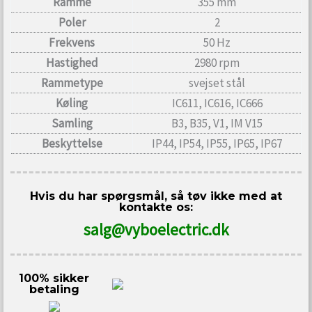
Ramme
355 mm
Poler
2
Frekvens
50 Hz
Hastighed
2980 rpm
Rammetype
svejset stål
Køling
IC611, IC616, IC666
Samling
B3, B35, V1, IM V15
Beskyttelse
IP44, IP54, IP55, IP65, IP67
Hvis du har spørgsmål, så tøv ikke med at
kontakte os:
salg@vyboelectric.dk
100% sikker
betaling