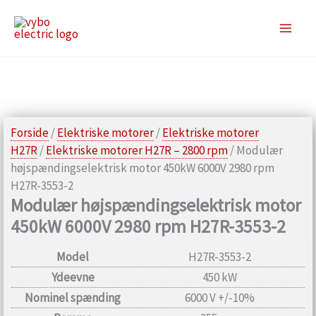
Gå
til
indholdet
Forside
/
Elektriske motorer
/
Elektriske motorer
H27R
/
Elektriske motorer H27R – 2800 rpm
/ Modulær
højspændingselektrisk motor 450kW 6000V 2980 rpm
H27R-3553-2
Modulær højspændingselektrisk motor
450kW 6000V 2980 rpm H27R-3553-2
Model
H27R-3553-2
Ydeevne
450 kW
Nominel spænding
6000 V +/-10%