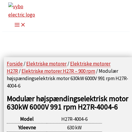
Gå
til
indholdet
Forside
/
Elektriske motorer
/
Elektriske motorer
H27R
/
Elektriske motorer H27R – 900 rpm
/ Modulær
højspændingselektrisk motor 630kW 6000V 991 rpm H27R-
4004-6
Modulær højspændingselektrisk motor
630kW 6000V 991 rpm H27R-4004-6
Model
H27R-4004-6
Ydeevne
630 kW