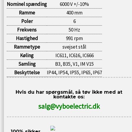
Nominel spænding
6000 V +/-10%
Ramme
400 mm
Poler
6
Frekvens
50 Hz
Hastighed
991 rpm
Rammetype
svejset stål
Køling
IC611, IC616, IC666
Samling
B3, B35, V1, IM V15
Beskyttelse
IP44, IP54, IP55, IP65, IP67
Hvis du har spørgsmål, så tøv ikke med at
kontakte os:
salg@vyboelectric.dk
100% sikker