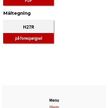
PDF
Måltegning
H27R
på forespørgsel
Menu
Hjem