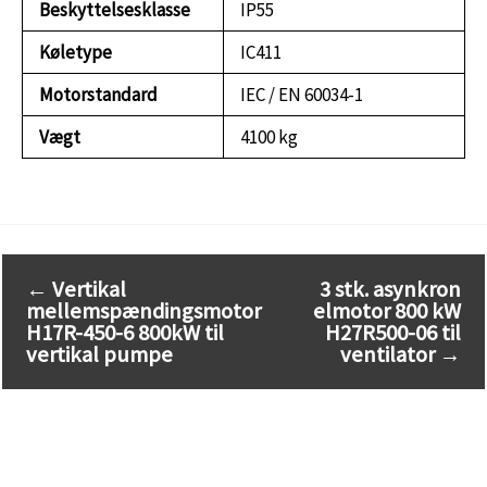
Beskyttelsesklasse
IP55
Køletype
IC411
Motorstandard
IEC / EN 60034-1
Vægt
4100 kg
←
Vertikal
3 stk. asynkron
mellemspændingsmotor
elmotor 800 kW
H17R-450-6 800kW til
H27R500-06 til
vertikal pumpe
ventilator
→