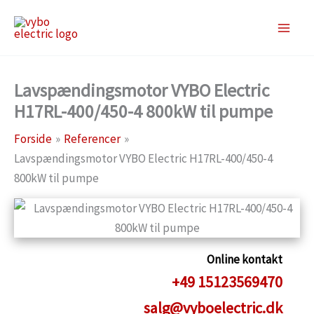
Gå
til
indholdet
Lavspændingsmotor VYBO Electric
H17RL-400/450-4 800kW til pumpe
Forside
Referencer
Lavspændingsmotor VYBO Electric H17RL-400/450-4
800kW til pumpe
Online kontakt
+49 15123569470
salg@vyboelectric.dk