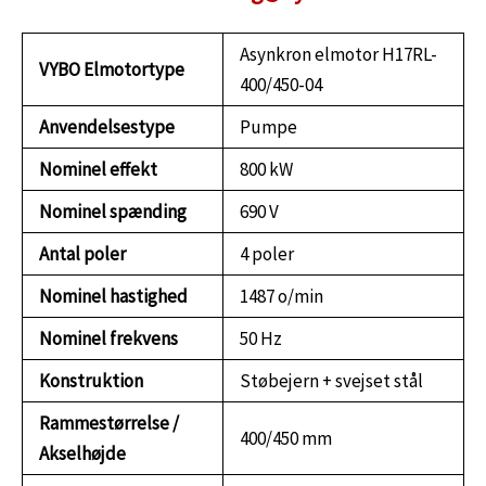
Asynkron elmotor H17RL-
VYBO Elmotortype
400/450-04
Anvendelsestype
Pumpe
Nominel effekt
800 kW
Nominel spænding
690 V
Antal poler
4 poler
Nominel hastighed
1487 o/min
Nominel frekvens
50 Hz
Konstruktion
Støbejern + svejset stål
Rammestørrelse /
400/450 mm
Akselhøjde