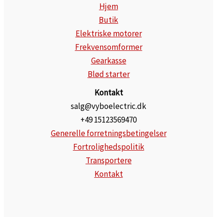
Hjem
Butik
Elektriske motorer
Frekvensomformer
Gearkasse
Blød starter
Kontakt
salg@vyboelectric.dk
+49 15123569470
Generelle forretningsbetingelser
Fortrolighedspolitik
Transportere
Kontakt