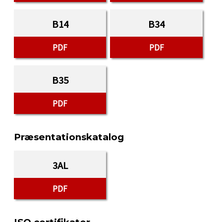
B14
B34
PDF
PDF
B35
PDF
Præsentationskatalog
3AL
PDF