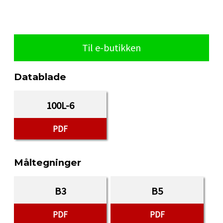
Til e-butikken
Datablade
100L-6
PDF
Måltegninger
B3
B5
PDF
PDF