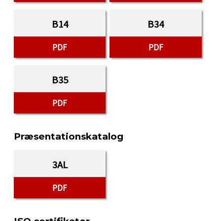
B14
B34
PDF
PDF
B35
PDF
Præsentationskatalog
3AL
PDF