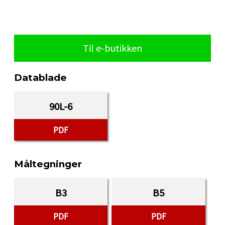
Til e-butikken
Datablade
90L-6
PDF
Måltegninger
B3
B5
PDF
PDF