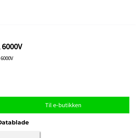
, 6000V
 6000V
Til e-butikken
Datablade