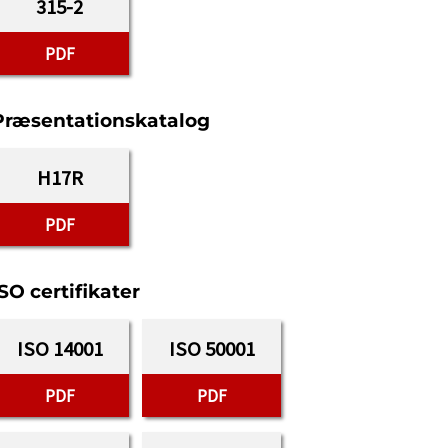
315-2
PDF
Præsentationskatalog
H17R
PDF
SO certifikater
ISO 14001
ISO 50001
PDF
PDF