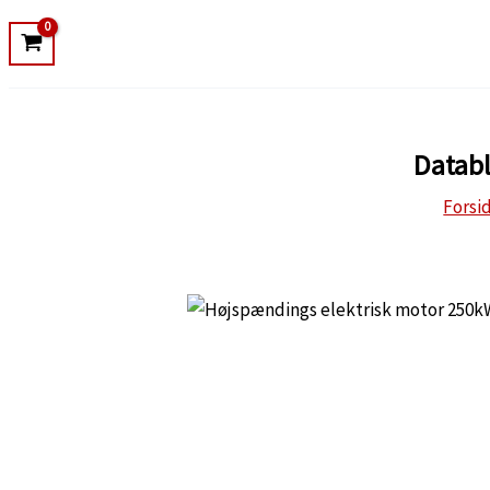
Databl
Forsi