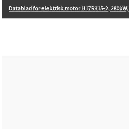
←
Datablad for elektrisk motor H17R315-2, 220
Datablad for elektrisk motor H17R315-2, 280kW