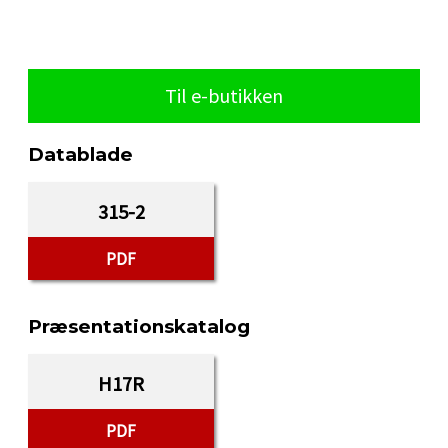
Til e-butikken
Datablade
315-2
PDF
Præsentationskatalog
H17R
PDF