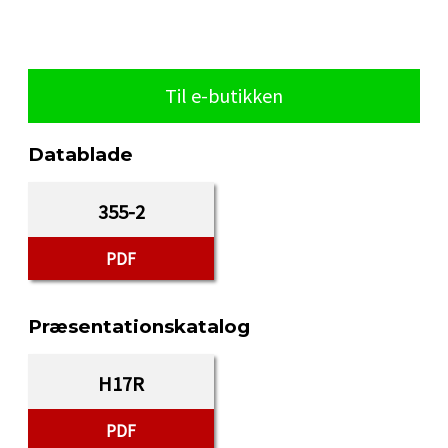
Til e-butikken
Datablade
355-2
PDF
Præsentationskatalog
H17R
PDF