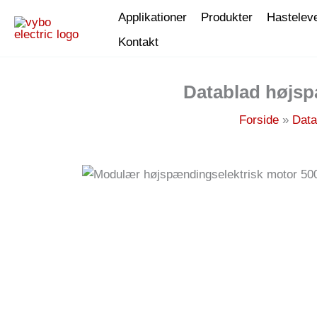
Gå
Applikationer
Produkter
Hastelev
til
Kontakt
indholdet
Datablad højsp
Forside
Data