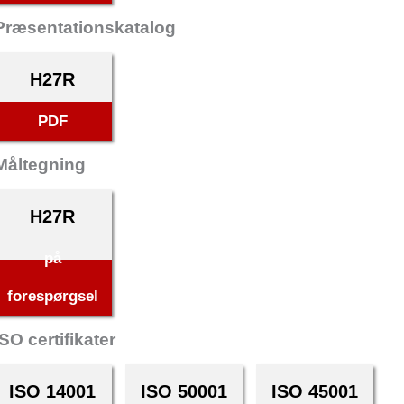
Præsentationskatalog
H27R
PDF
Måltegning
H27R
på
forespørgsel
ISO certifikater
ISO 14001
ISO 50001
ISO 45001