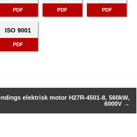
PDF
PDF
PDF
ISO 9001
PDF
ndings elektrisk motor H27R-4501-8, 560kW,
6000V
→