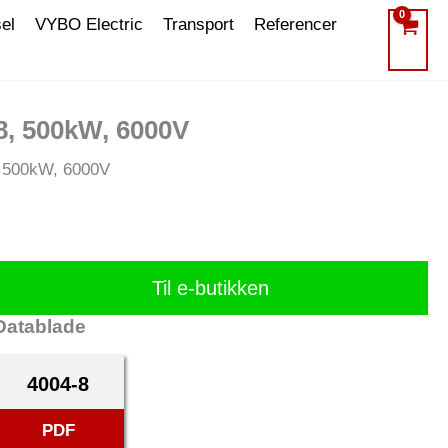
el
VYBO Electric
Transport
Referencer
8, 500kW, 6000V
, 500kW, 6000V
Til e-butikken
Datablade
4004-8
PDF