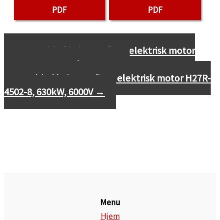
PDF
PDF
←
Datablad højspændings elektrisk motor
H27R-4004-8, 500kW, 6000V
Datablad højspændings elektrisk motor H27R-
4502-8, 630kW, 6000V
→
Menu
Hjem