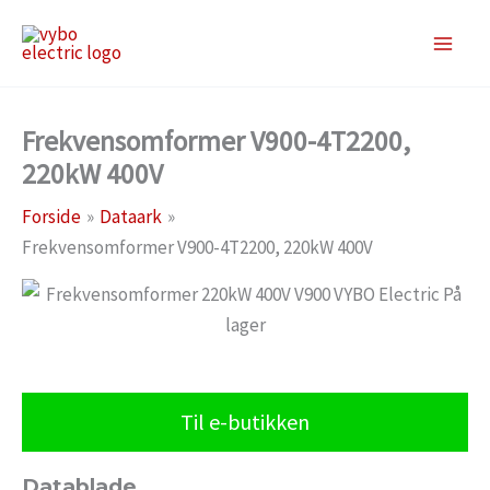
Gå
til
indholdet
Frekvensomformer V900-4T2200,
220kW 400V
Forside
Dataark
Frekvensomformer V900-4T2200, 220kW 400V
Til e-butikken
Datablade