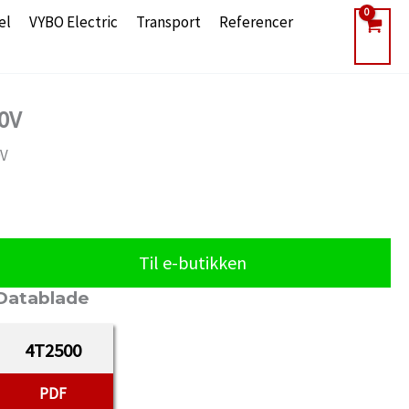
el
VYBO Electric
Transport
Referencer
0V
0V
Til e-butikken
Datablade
4T2500
PDF