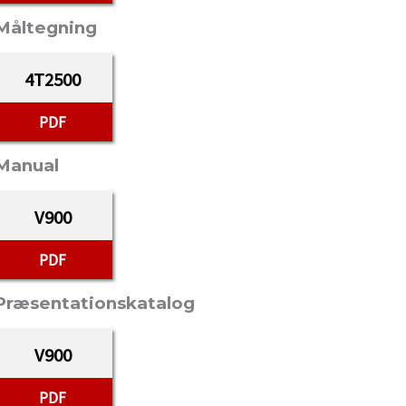
Måltegning
4T2500
PDF
Manual
V900
PDF
Præsentationskatalog
V900
PDF