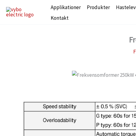
Gå
Applikationer
Produkter
Hastelev
til
Kontakt
indholdet
F
F